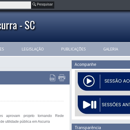
Pesquisar
urra - SC
ES
LEGISLAÇÃO
PUBLICAÇÕES
GALERIA
Acompanhe
res aprovam projeto tornando Rede 
de utilidade pública em Ascurra

Transparência