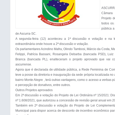
ASCURRA 
Câmara 
Projeto d
todos os 
pública 
de Ascurra-SC.

A segunda-feira (12) aconteceu a 1ª discussão e votação e na te
extraordinária onde houve a 2ª discussão e votação.

Os parlamentares Acindino Mafra, Olindo Tambosi, Márcio da Costa, M
Felippi, Patrícia Bassani, Rosangela Debarba (bancada PSD), Luiz 
Branca (bancada PL), enalteceram o projeto aprovado que vai con
ascurrense.

Agora que é declarada de utilidade pública, a Rede Feminina de Com
teve a posse da diretoria e inauguração da sede própria localizada no 
bairro Monte Alegre , terá outras vantagens, como o acesso a verbas pú
e percepção de donativos, entre outros.

Outros Projetos aprovados

Em 2ª discussão e votação do Projeto de Lei Ordinária nº 15/2021: Di
nº 1.608/2021, que autorizou a concessão de revisão geral anual em 202
Também em 2ª discussão e votação do Projeto de Lei Complementar n
Municipal para dispor acerca de desconto de incentivo econômico para