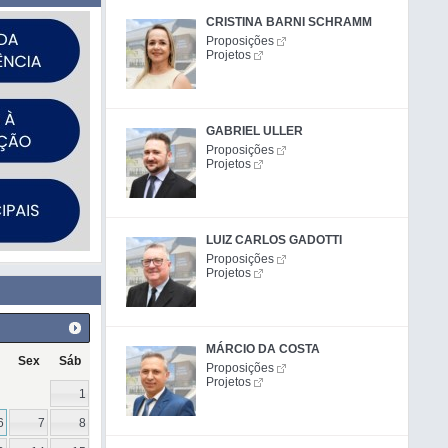
CRISTINA BARNI SCHRAMM
Proposições
Projetos
GABRIEL ULLER
Proposições
Projetos
LUIZ CARLOS GADOTTI
Proposições
Projetos
MÁRCIO DA COSTA
Sex
Sáb
Proposições
Projetos
1
6
7
8