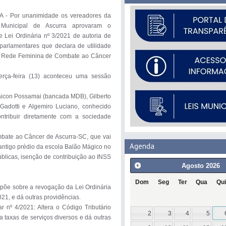
- Por unanimidade os vereadores da 
Municipal de Ascurra aprovaram o 
e Lei Ordinária nº 3/2021 de autoria de 
parlamentares que declara de utilidade 
a Rede Feminina de Combate ao Câncer 
rça-feira (13) aconteceu uma sessão 
aicon Possamai (bancada MDB), Gilberto 
Gadotti e Algemiro Luciano, conhecido 
tribuir diretamente com a sociedade 
bate ao Câncer de Ascurra-SC, que vai 
Agenda
antigo prédio da escola Balão Mágico no 
blicas, isenção de contribuição ao INSS 
Agosto
2026
Dom
Seg
Ter
Qua
Qui
spõe sobre a revogação da Lei Ordinária 
1, e dá outras providências.

º 4/2021: Altera o Código Tributário 
2
3
4
5
 taxas de serviços diversos e dá outras 