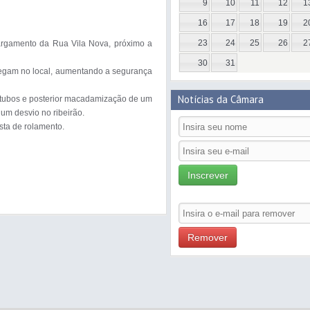
9
10
11
12
1
16
17
18
19
2
23
24
25
26
2
rgamento da Rua Vila Nova, próximo a 
30
31
rafegam no local, aumentando a segurança 
Notícias da Câmara
 tubos e posterior macadamização de um 
um desvio no ribeirão.

Inscrever
Remover