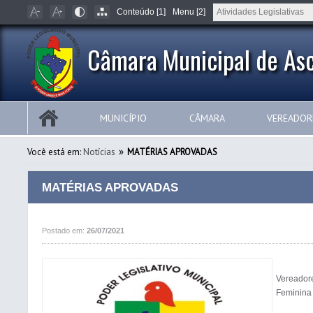
Conteúdo [1]
Menu [2]
Câmara Municipal de Asc
MUNICÍPIO
CÂMARA
VEREADOR
»
Você está em:
Notícias
MATÉRIAS APROVADAS
MATÉRIAS APROVADAS
Postado em:
26/07/2021
Vereado
Feminina 