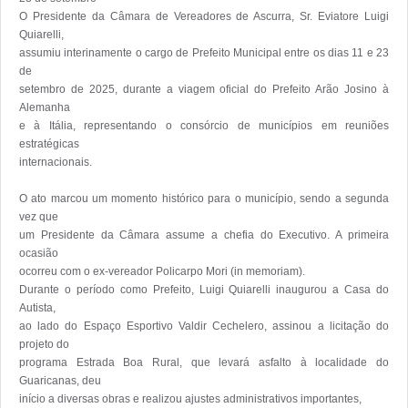
O Presidente da Câmara de Vereadores de Ascurra, Sr. Eviatore Luigi 
Quiarelli,

assumiu interinamente o cargo de Prefeito Municipal entre os dias 11 e 23 
de

setembro de 2025, durante a viagem oficial do Prefeito Arão Josino à 
Alemanha

e à Itália, representando o consórcio de municípios em reuniões 
estratégicas

internacionais.

O ato marcou um momento histórico para o município, sendo a segunda 
vez que

um Presidente da Câmara assume a chefia do Executivo. A primeira 
ocasião

ocorreu com o ex-vereador Policarpo Mori (in memoriam).

Durante o período como Prefeito, Luigi Quiarelli inaugurou a Casa do 
Autista,

ao lado do Espaço Esportivo Valdir Cechelero, assinou a licitação do 
projeto do

programa Estrada Boa Rural, que levará asfalto à localidade do 
Guaricanas, deu

início a diversas obras e realizou ajustes administrativos importantes,
