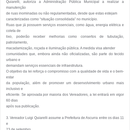
Quiarelli, autoriza a Administração Pública Municipal a realizar a 
manutenção

de ruas inominadas ou não regulamentadas, desde que estas estejam

caracterizadas como “situação consolidada” no município.

Ruas que já possuem serviços essenciais, como água, energia elétrica e 
coleta de

lixo, poderão receber melhorias como consertos de tubulação, 
patrolamento,

macadamização, roçada e iluminação pública. A medida visa atender

comunidades que, embora ainda não oficializadas, são parte do tecido 
urbano e

demandam serviços essenciais de infraestrutura.

O objetivo da lei reforça o compromisso com a qualidade de vida e o bem-
estar

da população, além de promover um desenvolvimento urbano mais 
inclusivo e

eficiente. Se aprovada por maioria dos Vereadores, a lei entrará em vigor 
60 dias

após sua publicação.

3. Vereador Luigi Quiarelli assume a Prefeitura de Ascurra entre os dias 11 
e

23 de setembro
