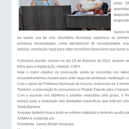
pelas E
quantid
diagnós
diagnosti
Samira Va
da saúde, por ter sido Secretária Municipal, organizou os primeir
primeiras necessidades, como atendimento de neuropediatria, exam
famílias, orientação legal para obter benefícios financeiros que fazem a 
A primeira reunião ocorreu no dia 19 de fevereiro de 2024, quando se f
trilha para a legalização, estatuto, CNPJ.

Hoje o maior objetivo da associação ainda se concentra nos atend
encaminhamentos (laudos para obter segundo professor, medicação corre
Com o apoio da Prefeitura Municipal de Ascurra, realizaram-se 3 Seminá
Também, a associação foi precursora no Projeto Esporte para Crianças Atí
Com o sucesso nos objetivos e projetos realizados pelo grupo, a Pre
espaço para a realização das atividades específicas que está em refo
Santa Barbara.

A equipe também busca junto as esferas estaduais e federais auxílio par
A AMAA é composta por:

Presidente, Samira Braidi Valcanaia 
