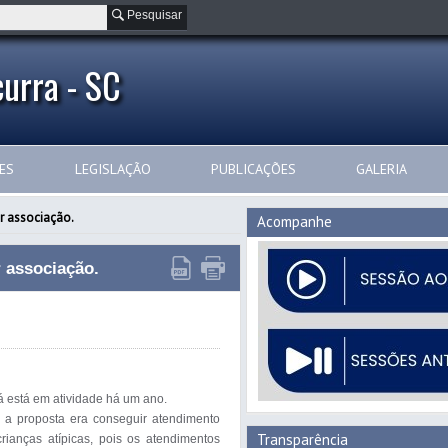
Pesquisar
urra - SC
ES
LEGISLAÇÃO
PUBLICAÇÕES
GALERIA
ar associação.
Acompanhe
r associação.
á está em atividade há um ano.

, a proposta era conseguir atendimento 
Transparência
rianças atípicas, pois os atendimentos 