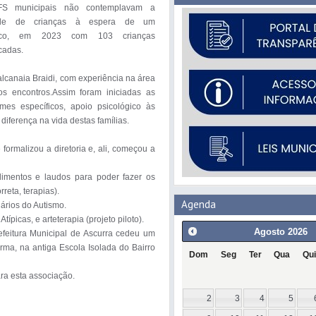
FS municipais não contemplavam a 
ade de crianças à espera de um 
tico, em 2023 com 103 crianças 
cadas.

lcanaia Braidi, com experiência na área 
os encontros.Assim foram iniciadas as 
es específicos, apoio psicológico às 
diferença na vida destas famílias.

ormalizou a diretoria e, ali, começou a 
imentos e laudos para poder fazer os 
ta, terapias).

Agenda
rios do Autismo.

picas, e arteterapia (projeto piloto).

Agosto
2026
feitura Municipal de Ascurra cedeu um 
rma, na antiga Escola Isolada do Bairro 
Dom
Seg
Ter
Qua
Qui
a esta associação. 

2
3
4
5