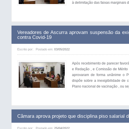
à delimitação das faixas marginais d
Vereadores de Ascurra aprovam suspensão da exig
contra Covid-19
Escrito por:
Postado em:
03/05/2022
Após recebimento de parecer favorá
e Redação , e Comissão de Mérito ,
aprovaram de forma unânime o Pro
dispõe sobre a inexigibilidade de 
Plano nacional de vacinação , ou se
Câmara aprova projeto que disciplina piso salarial 
Escrito por:
Postado em:
25/04/2022