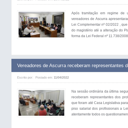
Após tramitação em regime de u
vereadores de Ascurra apresentara
Lei Complementar nº 02/2022 , que 
do magistério até a alteração do P
forma da Lei Federal nº 11.738/2008, 
Vereadores de Ascurra receberam representantes d
Escrito por:
Postado em:
11/04/2022
Na sessão ordinária da última segun
receberam representantes dos pro
que foram até Casa Legislativa par
piso salarial dos profissionais a L
atentamente todos os questionament