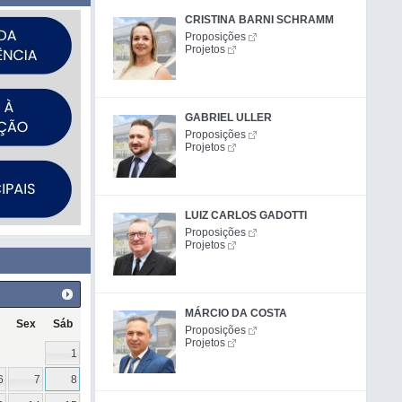
CRISTINA BARNI SCHRAMM
Proposições
Projetos
GABRIEL ULLER
Proposições
Projetos
LUIZ CARLOS GADOTTI
Proposições
Projetos
MÁRCIO DA COSTA
Sex
Sáb
Proposições
Projetos
1
6
7
8