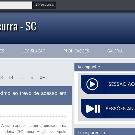
Pesquisar
urra - SC
ES
LEGISLAÇÃO
PUBLICAÇÕES
GALERIA
Acompanhe
13
14
…
»
»»
óximo ao trevo de acesso em
 Ascurra apresentaram e aprovaram na
unda-feira (04), uma Moção de Apelo
Transparência