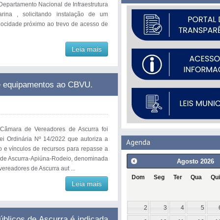
Departamento Nacional de Infraestrutura
rina , solicitando instalação de um
ocidade próximo ao trevo de acesso de
Leia mais
 de equipamentos ao CBVU.
 Câmara de Vereadores de Ascurra foi
ei Ordinária Nº 14/2022 que autoriza a
Agenda
 e vínculos de recursos para repasse a
s de Ascurra-Apiúna-Rodeio, denominada
Agosto
2026
ereadores de Ascurra aut ...
Dom
Seg
Ter
Qua
Qui
Leia mais
2
3
4
5
úblicos de Ascurra é indicada