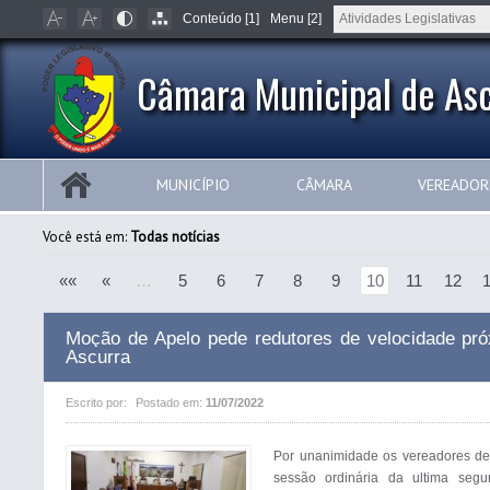
Conteúdo [1]
Menu [2]
Câmara Municipal de Asc
MUNICÍPIO
CÂMARA
VEREADOR
Você está em:
Todas notícias
««
«
…
5
6
7
8
9
10
11
12
Moção de Apelo pede redutores de velocidade pr
Ascurra
Escrito por:
Postado em:
11/07/2022
Por unanimidade os vereadores de
sessão ordinária da ultima seg