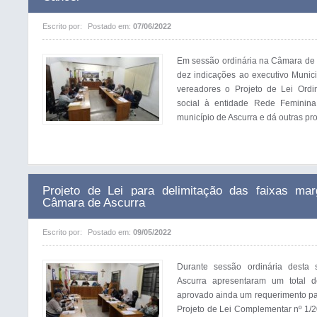
Escrito por:
Postado em:
07/06/2022
Em sessão ordinária na Câmara de 
dez indicações ao executivo Munici
vereadores o Projeto de Lei Ordin
social à entidade Rede Feminin
município de Ascurra e dá outras pro
Projeto de Lei para delimitação das faixas ma
Câmara de Ascurra
Escrito por:
Postado em:
09/05/2022
Durante sessão ordinária desta 
Ascurra apresentaram um total d
aprovado ainda um requerimento para
Projeto de Lei Complementar nº 1/2