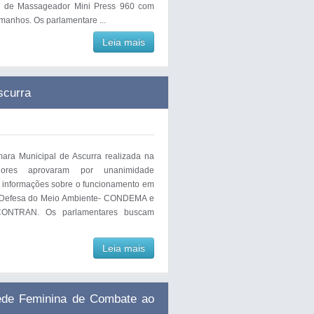
ão de Massageador Mini Press 960 com
manhos. Os parlamentare ...
Leia mais
curra
ara Municipal de Ascurra realizada na
adores aprovaram por unanimidade
 informações sobre o funcionamento em
e Defesa do Meio Ambiente- CONDEMA e
-CONTRAN. Os parlamentares buscam
Leia mais
Rede Feminina de Combate ao