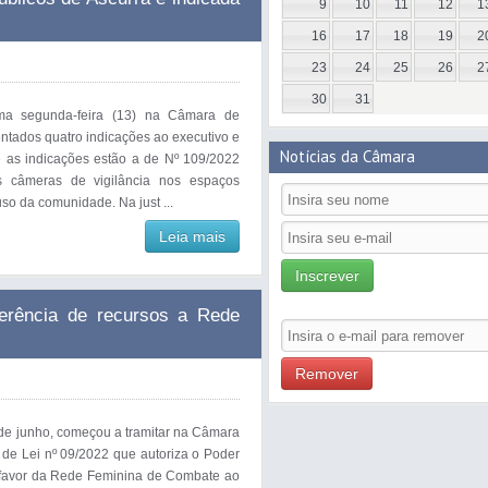
9
10
11
12
1
16
17
18
19
2
23
24
25
26
2
30
31
ima segunda-feira (13) na Câmara de
ntados quatro indicações ao executivo e
Notícias da Câmara
re as indicações estão a de Nº 109/2022
as câmeras de vigilância nos espaços
so da comunidade. Na just ...
Leia mais
Inscrever
ferência de recursos a Rede
Remover
 de junho, começou a tramitar na Câmara
 de Lei nº 09/2022 que autoriza o Poder
m favor da Rede Feminina de Combate ao